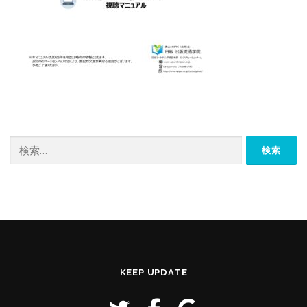
検
索:
KEEP UPDATE