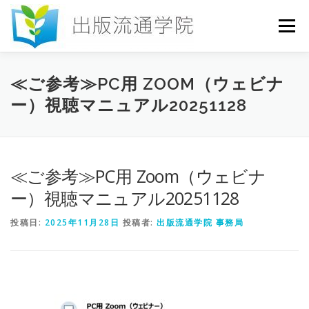
コ
ン
メニュー
テ
ン
ツ
へ
HOME
セミナー
発行物
お申込み
≪ご参考≫PC用 ZOOM（ウェビナ
ス
ー）視聴マニュアル20251128
キ
ッ
プ
お問い合わせ
DICTIONARY
COLUMN
≪ご参考≫PC用 Zoom（ウェビナ
書店研究会
ー）視聴マニュアル20251128
投稿日:
2025年11月28日
投稿者:
出版流通学院 事務局