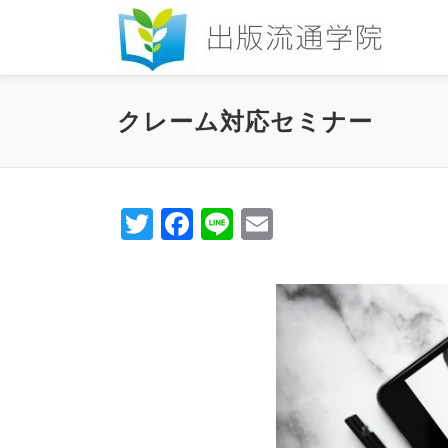
コ
ン
テ
ン
ツ
クレーム対応セミナー
へ
ス
キ
ッ
Twitter
Facebook
Line
Email
プ