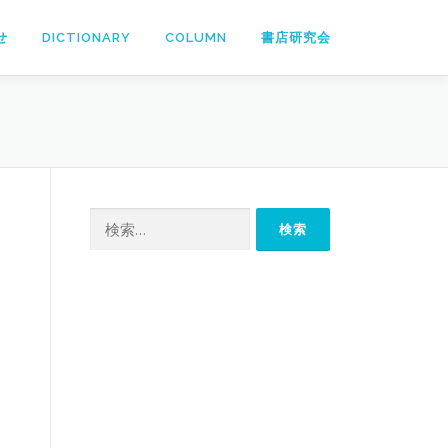
せ
DICTIONARY
COLUMN
書店研究会
検
索: