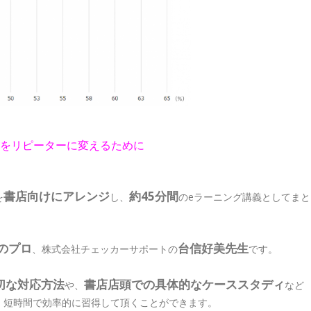
をリピーターに変えるために
書店向けにアレンジ
約45分間
を
し、
のeラーニング講義としてまと
のプロ
台信好美先生
、株式会社チェッカーサポートの
です。
切な対応方法
書店店頭での具体的なケーススタディ
や、
など
、短時間で効率的に習得して頂くことができます。