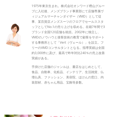
1975年東京生まれ。株式会社オンワード樫山グルー
プに入社後、メンズブランド事業部にて店舗専属ヴ
ィジュアルマーチャンダイザー（VMD）として従
事、某百貨店メンズスーツのフロアでセールススタ
ッフとしてNo.1の売り上げを収める。在籍7年間で3
ブランド全国120店舗を統括。2002年に独立し、
VMDのノウハウと接客技術の教育で顧客をサポート
する事務所として「Vert（ヴェール）」を設立。フ
リーのVMDコンサルタントとなる。指導実績は全国
約3,000件に及び、最高で昨年対比240％の売上改善
実績がある。
手掛けた店舗のジャンルは、書店をはじめとして、
食品、自動車、化粧品、インテリア、生活雑貨、仏
壇仏具、ファッション、美容院、ほけんの窓口、内
装部材、赤ちゃん用品、宝飾等多数。