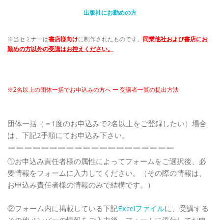
出版社にお勤めの方
※当セミナーは
書店様向け
に制作されたものです。
同
業
他社および書店にお
勤めの方以外の受講はお控えください。
※2名以上の団体一括でお申込みの方へ ー 受講者一覧の提出方法
団体一括（＝1度のお申込みで2名以上をご登録したい）場合
は、下記2手順にてお申込み下さい。
ーーーーーーーーーーーーーーーーーーーー
①お申込み責任者様の属性によってフォームをご選択後、必
要情報をフォームに入力してください。（その際の情報は、
お申込み責任者様の情報のみで結構です。）
②フォーム内に掲載している下記
Excelファイル
に、受講する
その他メンバーの情報をご入力後、フォームに添付してお申