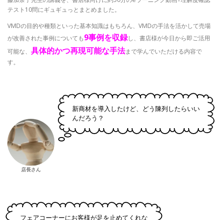
テスト10問にギュギュっとまとめました。
VMDの目的や種類といった基本知識はもちろん、VMDの手法を活かして売場
9事例を収録
が改善された事例についても
し、書店様が今日から即ご活用
具体的かつ再現可能な手法
可能な、
まで学んでいただける内容で
す。
新商材を導入したけど、どう陳列したらいい
んだろう？
店長さん
フェアコーナーにお客様が足を止めてくれな