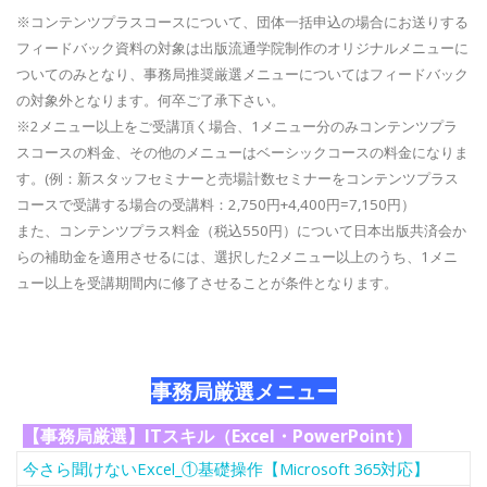
※コンテンツプラスコースについて、団体一括申込の場合にお送りする
フィードバック資料の対象は出版流通学院制作のオリジナルメニューに
ついてのみとなり、事務局推奨厳選メニューについてはフィードバック
の対象外となります。何卒ご了承下さい。
※2メニュー以上をご受講頂く場合、1メニュー分のみコンテンツプラ
スコースの料金、その他のメニューはベーシックコースの料金になりま
す。(例：新スタッフセミナーと売場計数セミナーをコンテンツプラス
コースで受講する場合の受講料：2,750円+4,400円=7,150円）
また、コンテンツプラス料金（税込550円）について日本出版共済会か
らの補助金を適用させるには、選択した2メニュー以上のうち、1メニ
ュー以上を受講期間内に修了させることが条件となります。
事務局厳選メニュー
【事務局厳選】ITスキル（Excel・PowerPoint）
今さら聞けないExcel_①基礎操作【Microsoft 365対応】