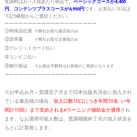
受講料はお一人様あたり税込で、
ベーシックコースが4,400
円、コンテンツプラスコースが4,950円
です。お支払い方法は
下記5種類からご選択ください。
ーーーーーーーーーーーーーーーーーーーー
①特殊品伝票
※弊社お取引書店様のみ
②請求書
※弊社お取引企業様のみ
③クレジットカード払い
④コンビニ払い
⑤銀行振込
※お振込手数料はお客様のご負担となります
ーーーーーーーーーーーーーーーーーーーー
※お申込み月～受講完了月まで日本出版共済会に加入され
ている書店様の場合、
加入口数10口につき年間10名（=年
間計10回）まで支給されるeラーニング補助金が適用
され
ます。なお適用可能人数は、受講期限終了月の加入状況を
もとに計算致します。