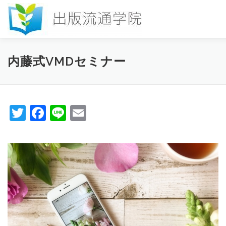
コ
ン
テ
ン
ツ
へ
HOME
セミナー
発行物
お申込み
お問い合わせ
内藤式VMDセミナー
ス
キ
ッ
プ
COLUMN
書店研究会
Twitter
Facebook
Line
Email