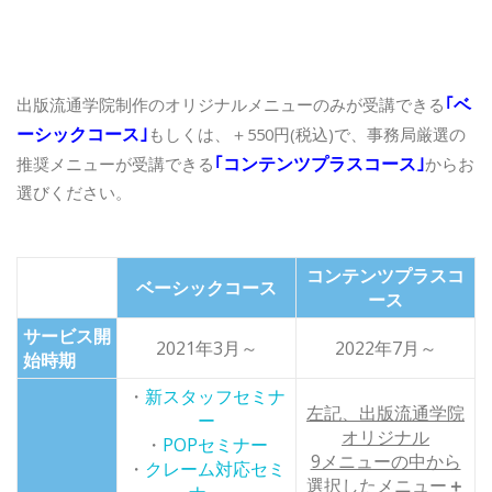
｢ベ
出版流通学院制作のオリジナルメニューのみが受講できる
ーシックコース｣
もしくは、＋550円(税込)で、
事務局厳選の
｢コンテンツプラスコース｣
推奨メニューが受講できる
からお
選びください。
コンテンツプラスコ
ベーシックコース
ース
サービス開
2021年3月～
2022年7月～
始時期
・
新スタッフセミナ
左記、出版流通学院
ー
オリジナル
・
POPセミナー
9メニューの中から
・
クレーム対応セミ
選択した
メニュー
＋