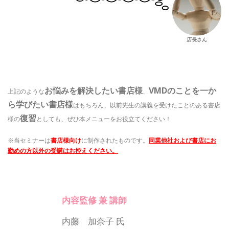
店長さん
お悩みを解決したい書店様
VMDのことを一か
上記のような
、
ら学びたい書店様
はもちろん、以前先生の講義を受けたことのある書店
復習
様の
としても、ぜひ本メニューをお役立てください！
※当セミナーは
書店様向け
に制作されたものです。
同業他社および書店にお
勤めの方以外の受講はお控えください。
内容監修 兼 講師
内藤 加奈子 氏