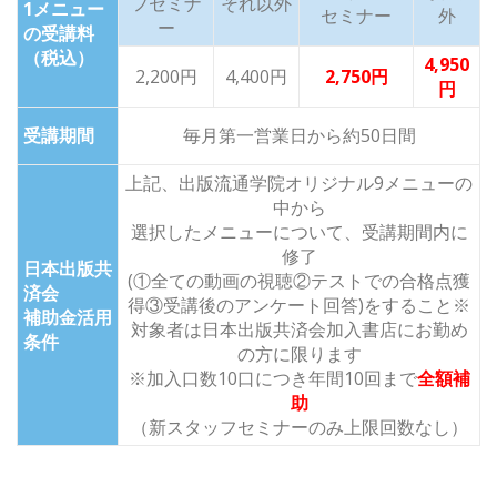
フセミナ
それ以外
1メニュー
セミナー
外
ー
の受講料
（税込）
4,950
2,200円
4,400円
2,750円
円
受講期間
毎月第一営業日から約50日間
上記、出版流通学院オリジナル9メニューの
中から
選択したメニューについて、
受講期間内に
修了
日本出版共
(①全ての動画の視聴②テストでの合格点獲
済会
得③受講後のアンケート回答)をすること
※
補助金活用
対象者は日本出版共済会加入書店にお勤め
条
件
の方に限ります
※加入口数10口につき年間10回まで
全額補
助
（新スタッフセミナーのみ上限回数なし）