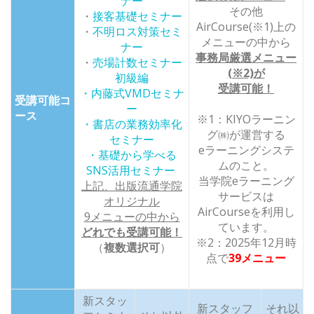
ナー
その他
・
接客基礎セミナー
AirCourse(※1)上の
・
不明ロス対策セミ
メニューの中から
ナー
事務局厳選メニュー
・
売場計数セミナー
(※2)が
初級編
受講可能！
・内藤式VMDセミナ
受講可能コ
ー
ース
※1：KIYOラーニン
・書店の業務効率化
グ㈱が運営する
セミナー
eラーニングシステ
・基礎から学べる
ムのこと。
SNS活用セミナー
当学院eラーニング
上記、出版流通学院
サービスは
オリジナル
AirCourseを利用し
9メニューの中から
ています。
どれでも受講可能！
※2：2025年12月時
（
複数選択可
）
点で
39メニュー
新スタッ
新スタッフ
それ以