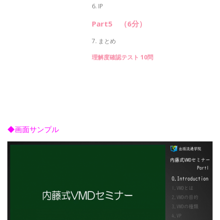
6. IP
Part5 （6分）
7. まとめ
理解度確認テスト 10問
◆画面サンプル