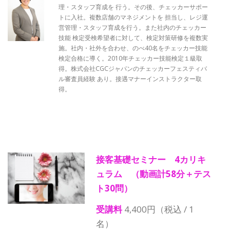
理・スタッフ育成を 行う。その後、チェッカーサポー
トに入社。複数店舗のマネジメントを 担当し、レジ運
営管理・スタッフ育成を行う。また社内のチェッカー
技能 検定受検希望者に対して、検定対策研修を複数実
施。社内・社外を合わせ、のべ40名をチェッカー技能
検定合格に導く。2010年チェッカー技能検定１級取
得。株式会社CGCジャパンのチェッカーフェスティバ
ル審査員経験 あり。接遇マナーインストラクター取
得。
接客基礎セミナー
4カリキ
ュラム （動画計58分＋テス
ト30問）
受講料
4,400円（税込 / 1
名）