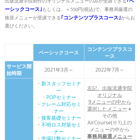
｢ベ
出版流通学院制作のオリジナルメニューのみが受講できる
ーシックコース｣
もしくは、＋550円(税込)で、
事務局厳選の
｢コンテンツプラスコース｣
推奨メニューが受講できる
からお
選びください。
コンテンツプラスコ
ベーシックコース
ース
サービス開
2021年3月～
2022年7月～
始時期
・
新スタッフセミナ
左記、出版流通学院
ー
オリジナル
・
POPセミナー
9メニューの中から
・
クレーム対応セミ
選択した
メニュー
＋
ナー
その他
・
接客基礎セミナー
AirCourse(※1)上の
・
不明ロス対策セミ
メニューの中から
ナー
事務局厳選メニュー
・
売場計数セミナー