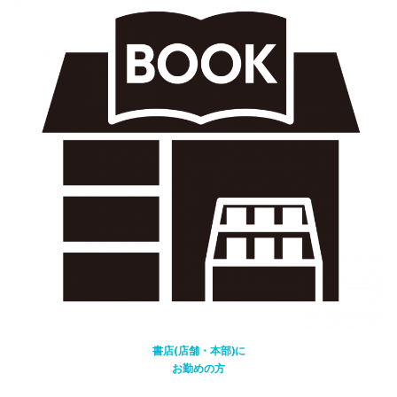
書店(店舗・本部)に
お勤めの方