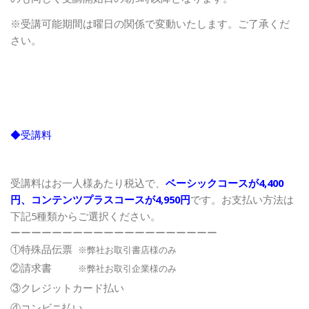
※受講可能期間は曜日の関係で変動いたします。ご了承くだ
さい。
◆受講料
受講料はお一人様あたり税込で、
ベーシックコースが4,400
円、コンテンツプラスコースが4,950円
です。お支払い方法は
下記5種類からご選択ください。
ーーーーーーーーーーーーーーーーーーーー
①特殊品伝票
※弊社お取引書店様のみ
②請求書
※弊社お取引企業様のみ
③クレジットカード払い
④コンビニ払い