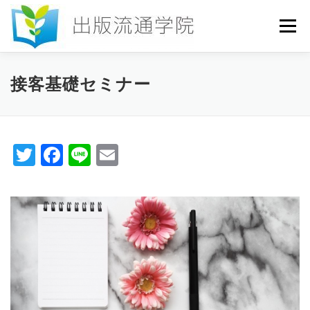
コ
ン
メニュー
テ
ン
ツ
へ
HOME
セミナー
発行物
お申込み
接客基礎セミナー
ス
キ
ッ
プ
お問い合わせ
DICTIONARY
COLUMN
Twitter
Facebook
Line
Email
書店研究会