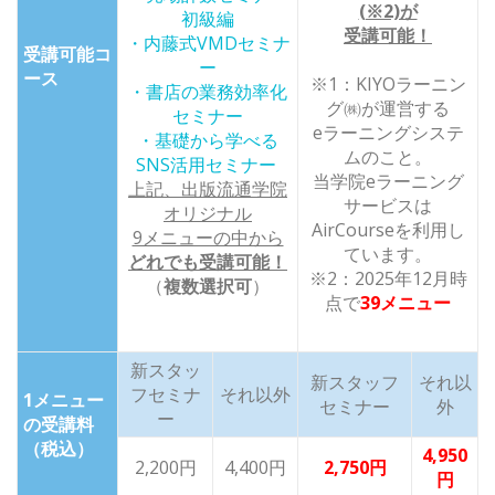
(※2)が
初級編
受講可能！
・内藤式VMDセミナ
受講可能コ
ー
ース
※1：KIYOラーニン
・書店の業務効率化
グ㈱が運営する
セミナー
eラーニングシステ
・基礎から学べる
ムのこと。
SNS活用セミナー
当学院eラーニング
上記、出版流通学院
サービスは
オリジナル
AirCourseを利用し
9メニューの中から
ています。
どれでも受講可能！
※2：2025年12月時
（
複数選択可
）
点で
39メニュー
新スタッ
新スタッフ
それ以
フセミナ
それ以外
1メニュー
セミナー
外
ー
の受講料
（税込）
4,950
2,200円
4,400円
2,750円
円