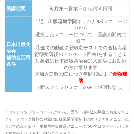
受講期間
毎月第一営業日から約50日間
上記、出版流通学院オリジナル9メニューの
中から
選択したメニューについて、
受講期間内に
修了
日本出版共
(①全ての動画の視聴②テストでの合格点獲
済会
得③受講後のアンケート回答)をすること
※
補助金活用
対象者は日本出版共済会加入書店にお勤め
条
件
の方に限ります
※加入口数10口につき年間10回まで
全額補
助
（新スタッフセミナーのみ上限回数なし）
※コンテンツプラスコースについて、団体一括申込の場合にお送りする
フィードバック資料の対象は出版流通学院制作のオリジナルメニューに
ついてのみとなり、事務局推奨厳選メニューについてはフィードバック
の対象外となります。何卒ご了承下さい。