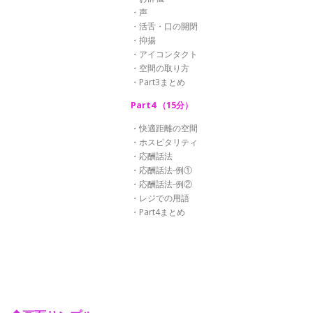
・声
・活舌・口の開閉
・抑揚
・アイコンタクト
・空間の取り方
・Part3まとめ
Part4 （15分）
・快適距離の空間
・ホスピタリティ
・応酬話法
・応酬話法-例①
・応酬話法-例②
・レジでの用語
・Part4まとめ