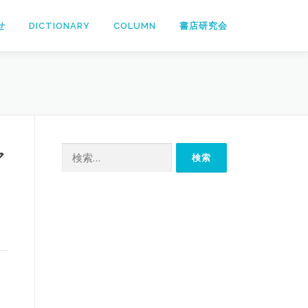
せ
DICTIONARY
COLUMN
書店研究会
検
ア
索: