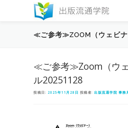
コ
ン
テ
ン
ツ
≪ご参考≫ZOOM（ウェビナ
へ
ス
キ
ッ
プ
≪ご参考≫Zoom（
ル20251128
投稿日:
2025年11月28日
投稿者:
出版流通学院 事務