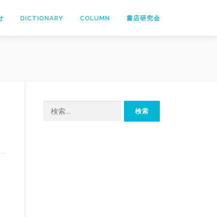
せ
DICTIONARY
COLUMN
書店研究会
検
索: