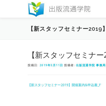
コ
ン
テ
ン
ツ
【新スタッフセミナー2019
へ
ス
キ
ッ
プ
【新スタッフセミナー2
投稿日:
2019年3月11日
投稿者:
出版流通学院 事務局
【新スタッフセミナー2019】開催案内&申込書_F