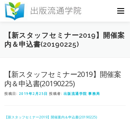
コ
ン
メニュー
テ
ン
ツ
へ
HOME
セミナー
発行物
お申込み
【新スタッフセミナー2019】開催案
ス
内＆申込書(20190225)
キ
ッ
プ
お問い合わせ
DICTIONARY
COLUMN
【新スタッフセミナー2019】開催案
書店研究会
内＆申込書(20190225)
投稿日:
2019年2月25日
投稿者:
出版流通学院 事務局
【新スタッフセミナー2019】開催案内＆申込書(20190225)