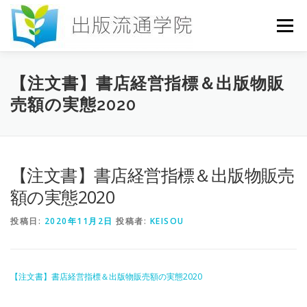
コ
ン
メニュー
テ
ン
ツ
へ
HOME
セミナー
発行物
お申込み
【注文書】書店経営指標＆出版物販
ス
売額の実態2020
キ
ッ
プ
お問い合わせ
DICTIONARY
COLUMN
【注文書】書店経営指標＆出版物販売
書店研究会
額の実態2020
投稿日:
2020年11月2日
投稿者:
KEISOU
【注文書】書店経営指標＆出版物販売額の実態2020