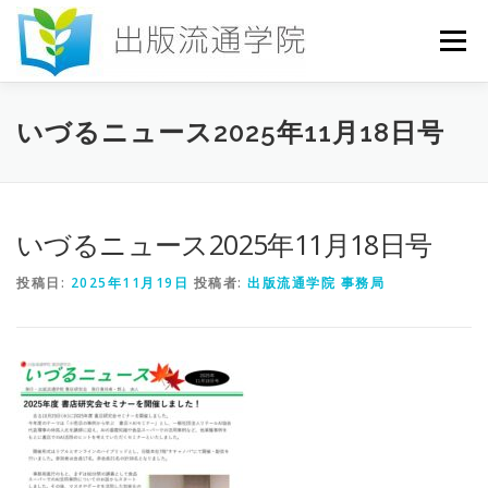
コ
ン
メニュー
テ
ン
ツ
へ
HOME
セミナー
発行物
お申込み
いづるニュース2025年11月18日号
ス
キ
ッ
プ
お問い合わせ
DICTIONARY
COLUMN
いづるニュース2025年11月18日号
投稿日:
2025年11月19日
投稿者:
出版流通学院 事務局
書店研究会