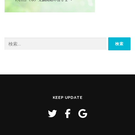
検
索:
KEEP UPDATE