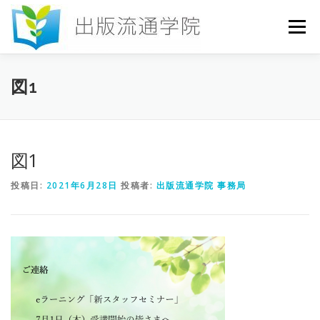
コ
ン
メニュー
テ
ン
ツ
へ
HOME
セミナー
発行物
お申込み
図1
ス
キ
ッ
プ
お問い合わせ
DICTIONARY
COLUMN
図1
投稿日:
2021年6月28日
投稿者:
出版流通学院 事務局
書店研究会