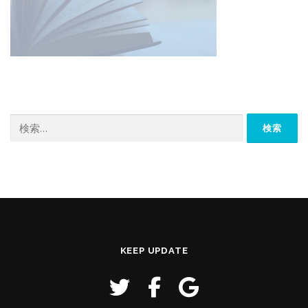
検
索:
KEEP UPDATE