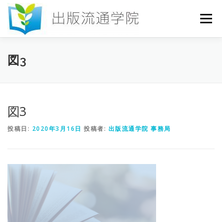
コ
ン
メニュー
テ
ン
ツ
へ
HOME
セミナー
発行物
お申込み
図3
ス
キ
ッ
プ
お問い合わせ
DICTIONARY
COLUMN
図3
投稿日:
2020年3月16日
投稿者:
出版流通学院 事務局
書店研究会