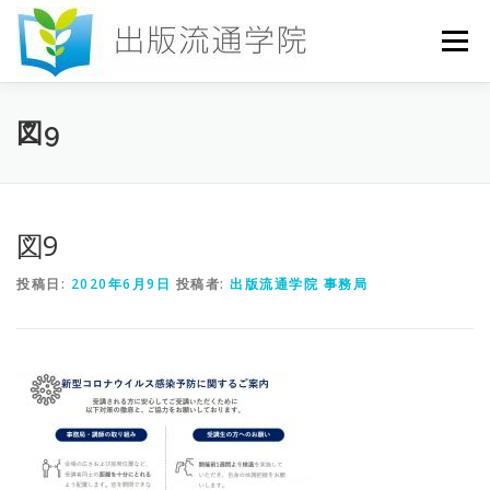
コ
ン
メニュー
テ
ン
ツ
へ
HOME
セミナー
発行物
お申込み
図9
ス
キ
ッ
プ
お問い合わせ
DICTIONARY
COLUMN
図9
投稿日:
2020年6月9日
投稿者:
出版流通学院 事務局
書店研究会