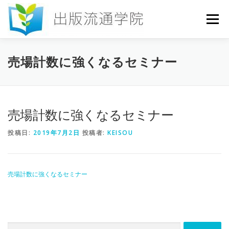
コ
ン
メニュー
テ
ン
ツ
へ
HOME
セミナー
発行物
お申込み
売場計数に強くなるセミナー
ス
キ
ッ
プ
お問い合わせ
DICTIONARY
COLUMN
売場計数に強くなるセミナー
投稿日:
2019年7月2日
投稿者:
KEISOU
書店研究会
売場計数に強くなるセミナー
検