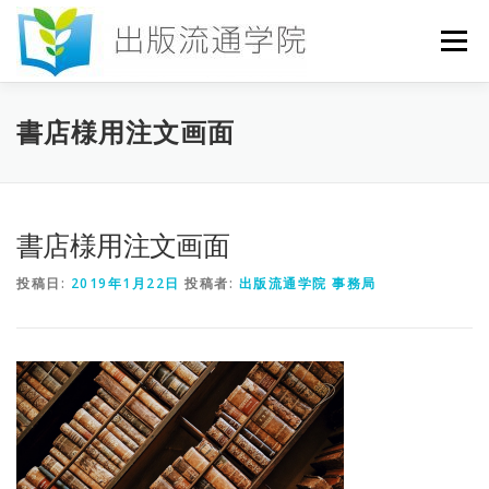
コ
ン
メニュー
テ
ン
ツ
へ
HOME
セミナー
発行物
お申込み
書店様用注文画面
ス
キ
ッ
プ
お問い合わせ
DICTIONARY
COLUMN
書店様用注文画面
投稿日:
2019年1月22日
投稿者:
出版流通学院 事務局
書店研究会