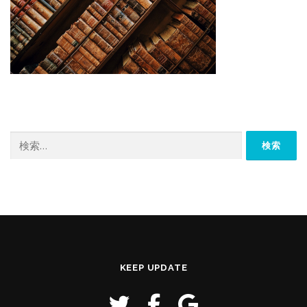
検
索:
KEEP UPDATE