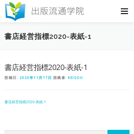
コ
ン
メニュー
テ
ン
ツ
へ
HOME
セミナー
発行物
お申込み
書店経営指標2020-表紙-1
ス
キ
ッ
プ
お問い合わせ
DICTIONARY
COLUMN
書店経営指標2020-表紙-1
投稿日:
2020年11月17日
投稿者:
KEISOU
書店研究会
書店経営指標2020-表紙-1
検