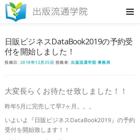
コ
ン
メニュー
テ
ン
ツ
へ
HOME
セミナー
発行物
お申込み
日販ビジネスDataBook2019の予約受
ス
キ
付を開始しました！
ッ
プ
お問い合わせ
DICTIONARY
COLUMN
投稿日:
2018年12月25日
投稿者:
出版流通学院 事務局
書店研究会
大変長らくお待たせ致しました！！
昨年5月に完売して早7ヶ月。。。
いよいよ『日販ビジネスDataBook2019』の予約
受付を開始致します！！