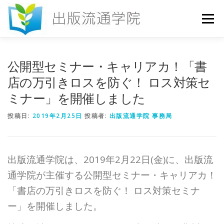
コ
ン
メニュー
テ
ン
ツ
へ
HOME
セミナー
発行物
お申込み
公開型セミナー・キャリアカ！「書
ス
キ
店の万引きロスを防ぐ！ ロス対策セ
ッ
ミナー」を開催しました
プ
お問い合わせ
DICTIONARY
COLUMN
投稿日:
2019年2月25日
投稿者:
出版流通学院 事務局
書店研究会
出版流通学院は、2019年2月22日(金)に、出版流
通学院が主催する公開型セミナー・キャリアカ！
「書店の万引きロスを防ぐ！ ロス対策セミナ
ー」を開催しました。