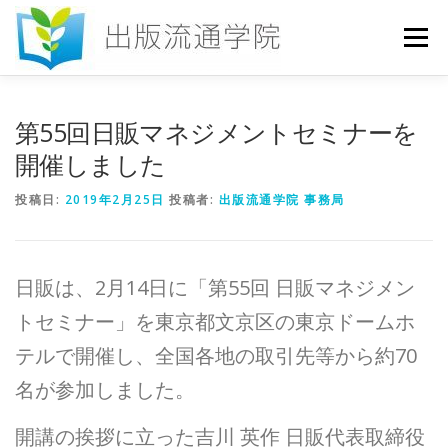
コ
ン
メニュー
テ
ン
ツ
へ
HOME
セミナー
発行物
お申込み
第55回日販マネジメントセミナーを
ス
キ
開催しました
ッ
プ
お問い合わせ
DICTIONARY
COLUMN
投稿日:
2019年2月25日
投稿者:
出版流通学院 事務局
書店研究会
日販は、2月14日に「第55回 日販マネジメン
トセミナー」を東京都文京区の東京ドームホ
テルで開催し、全国各地の取引先等から約70
名が参加しました。
開講の挨拶に立った吉川 英作 日販代表取締役