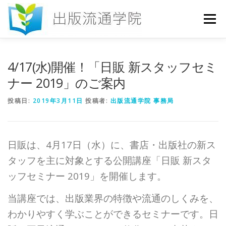
コ
ン
メニュー
テ
ン
ツ
へ
HOME
セミナー
発行物
お申込み
4/17(水)開催！「日販 新スタッフセミ
ス
キ
ナー 2019」のご案内
ッ
プ
お問い合わせ
DICTIONARY
COLUMN
投稿日:
2019年3月11日
投稿者:
出版流通学院 事務局
書店研究会
日販は、4月17日（水）に、書店・出版社の新ス
タッフを主に対象とする公開講座「日販 新スタ
ッフセミナー 2019」を開催します。
当講座では、出版業界の特徴や流通のしくみを、
わかりやすく学ぶことができるセミナーです。日