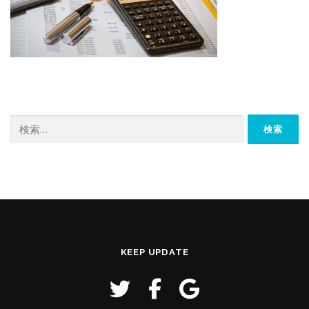
検
索:
KEEP UPDATE