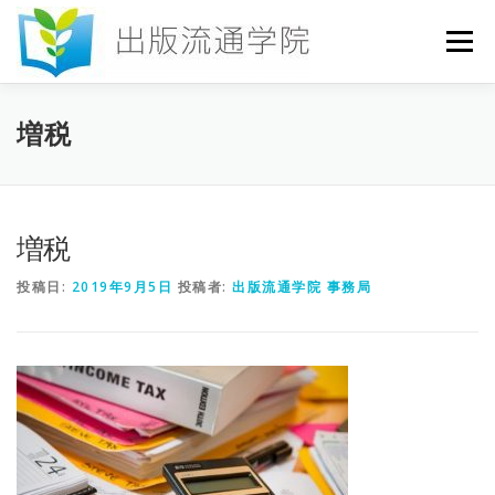
コ
ン
メニュー
テ
ン
ツ
へ
HOME
セミナー
発行物
お申込み
増税
ス
キ
ッ
プ
お問い合わせ
DICTIONARY
COLUMN
増税
投稿日:
2019年9月5日
投稿者:
出版流通学院 事務局
書店研究会