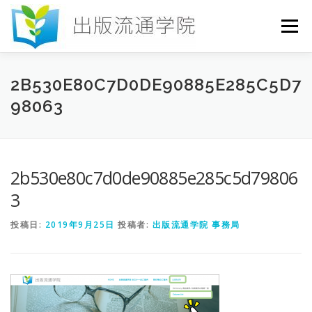
コ
ン
メニュー
テ
ン
ツ
へ
HOME
セミナー
発行物
お申込み
2B530E80C7D0DE90885E285C5D7
ス
98063
キ
ッ
プ
お問い合わせ
DICTIONARY
COLUMN
2b530e80c7d0de90885e285c5d79806
書店研究会
3
投稿日:
2019年9月25日
投稿者:
出版流通学院 事務局