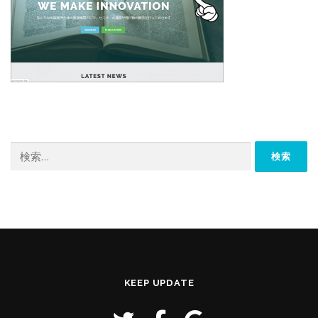
検
索:
KEEP UPDATE