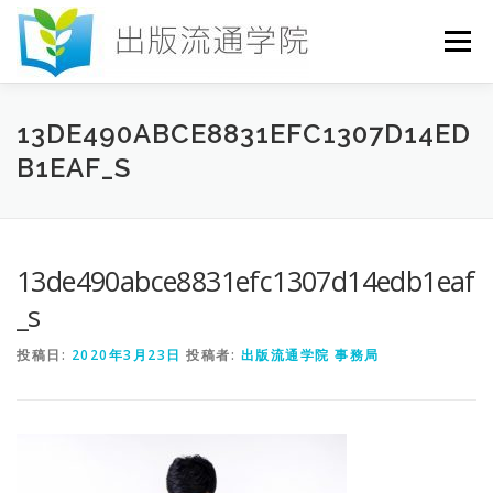
コ
ン
メニュー
テ
ン
ツ
へ
HOME
セミナー
発行物
お申込み
13DE490ABCE8831EFC1307D14ED
ス
B1EAF_S
キ
ッ
プ
お問い合わせ
DICTIONARY
COLUMN
13de490abce8831efc1307d14edb1eaf
書店研究会
_s
投稿日:
2020年3月23日
投稿者:
出版流通学院 事務局