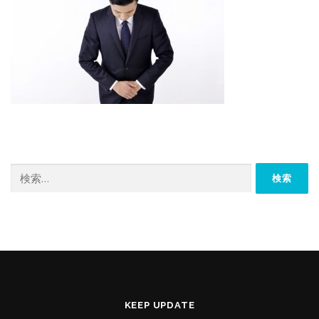
検
索:
KEEP UPDATE