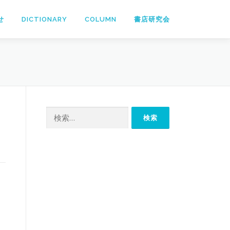
せ
DICTIONARY
COLUMN
書店研究会
検
索: