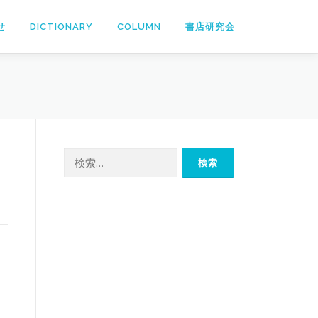
せ
DICTIONARY
COLUMN
書店研究会
検
索: