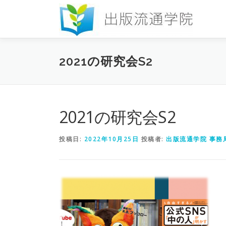
コ
ン
テ
ン
ツ
2021の研究会S2
へ
ス
キ
ッ
プ
2021の研究会S2
投稿日:
2022年10月25日
投稿者:
出版流通学院 事務