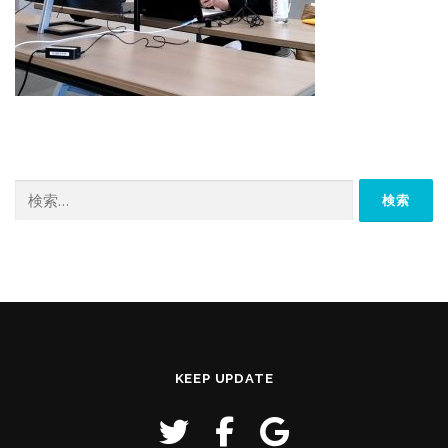
検
索:
KEEP UPDATE