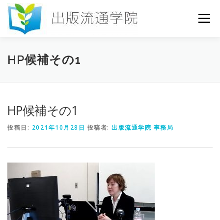
コ
ン
メニュー
テ
ン
ツ
へ
HOME
セミナー
発行物
お申込み
HP候補その1
ス
キ
ッ
プ
お問い合わせ
DICTIONARY
COLUMN
HP候補その1
投稿日:
2021年10月28日
投稿者:
出版流通学院 事務局
書店研究会