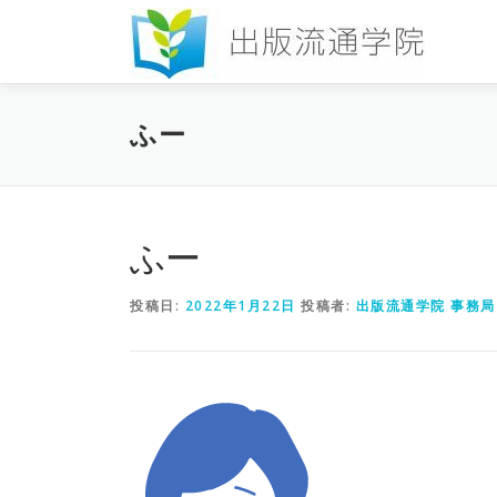
コ
ン
テ
ン
ツ
ふー
へ
ス
キ
ッ
プ
ふー
投稿日:
2022年1月22日
投稿者:
出版流通学院 事務局