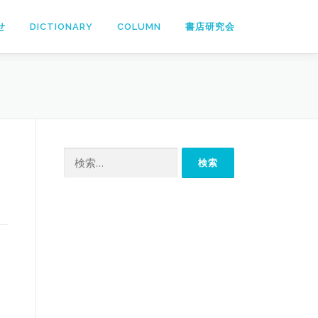
せ
DICTIONARY
COLUMN
書店研究会
検
索: