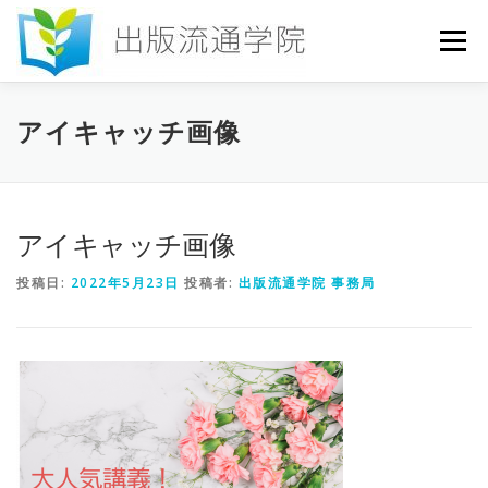
コ
ン
メニュー
テ
ン
ツ
へ
HOME
セミナー
発行物
お申込み
アイキャッチ画像
ス
キ
ッ
プ
お問い合わせ
DICTIONARY
COLUMN
アイキャッチ画像
投稿日:
2022年5月23日
投稿者:
出版流通学院 事務局
書店研究会