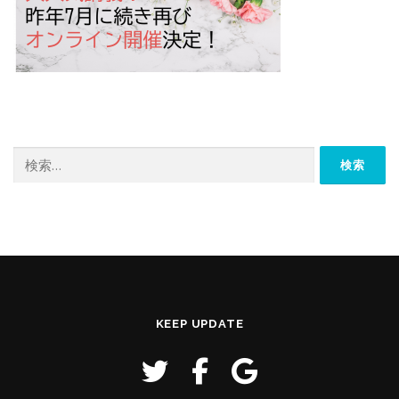
検
索:
KEEP UPDATE