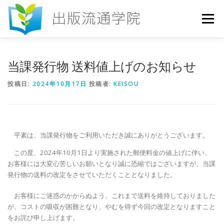
コ
ン
メニュー
テ
ン
ツ
へ
HOME
セミナー
発行物
お申込み
当課発行物 送料値上げのお知らせ
ス
キ
投稿日:
2024年10月17日
投稿者:
KEISOU
ッ
プ
お問い合わせ
DICTIONARY
COLUMN
書店研究会
平素は、当課発行物をご利用いただき誠にありがとうございます。
この度、2024年10月1日より実施された郵便料金の値上げに伴い、
お客様には大変心苦しいお願いとなり誠に恐縮ではございますが、
当課
発行物の送料の改定をさせていただくこととなりました。
お客様にご迷惑のかからぬよう、これまで送料を維持しておりました
が、
コストの吸収が困難となり、
やむを得ず今回の改定となりますこと
をお詫び申し上げます。