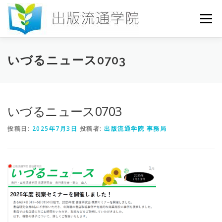
コ
ン
メニュー
テ
ン
ツ
へ
HOME
セミナー
発行物
お申込み
いづるニュース0703
ス
キ
ッ
プ
お問い合わせ
DICTIONARY
COLUMN
いづるニュース0703
投稿日:
2025年7月3日
投稿者:
出版流通学院 事務局
書店研究会