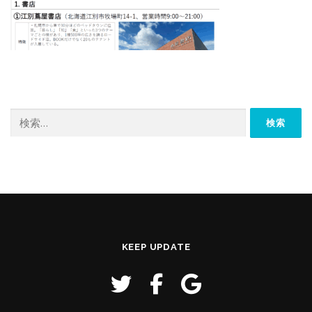
検
索:
KEEP UPDATE