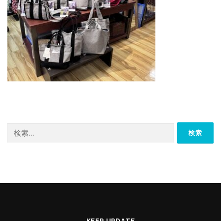
検
索:
KEEP UPDATE