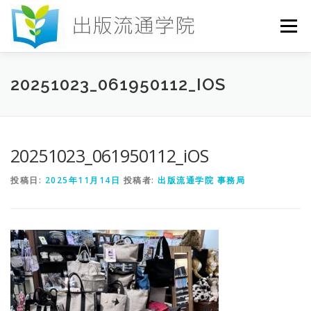
コ
ン
メニュー
テ
ン
ツ
へ
HOME
セミナー
発行物
お申込み
20251023_061950112_IOS
ス
キ
ッ
プ
お問い合わせ
DICTIONARY
COLUMN
20251023_061950112_iOS
投稿日:
2025年11月14日
投稿者:
出版流通学院 事務局
書店研究会