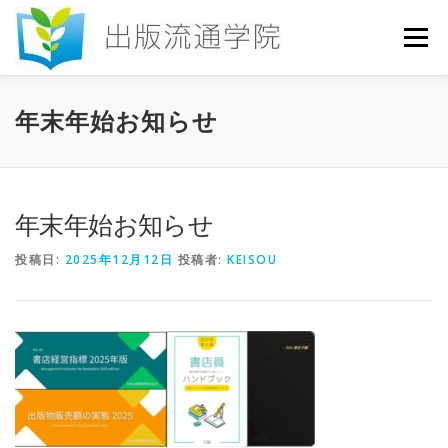
コ
ン
メニュー
テ
ン
ツ
へ
HOME
セミナー
発行物
お申込み
年末年始お知らせ
ス
キ
ッ
プ
お問い合わせ
DICTIONARY
COLUMN
年末年始お知らせ
投稿日:
2025年12月12日
投稿者:
KEISOU
書店研究会