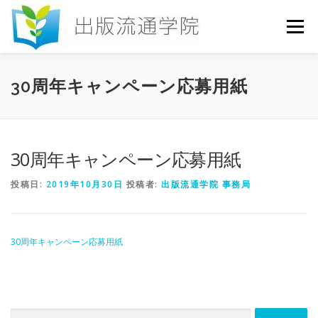
コ
ン
メニュー
テ
ン
ツ
へ
HOME
セミナー
発行物
お申込み
30周年キャンペーン応募用紙
ス
キ
ッ
プ
お問い合わせ
DICTIONARY
COLUMN
30周年キャンペーン応募用紙
投稿日:
2019年10月30日
投稿者:
出版流通学院 事務局
書店研究会
30周年キャンペーン応募用紙
検