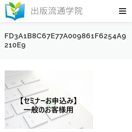
コ
ン
メニュー
テ
ン
ツ
へ
HOME
セミナー
発行物
お申込み
FD3A1B8C67E77A009861F6254A9
ス
210E9
キ
ッ
プ
お問い合わせ
DICTIONARY
COLUMN
書店研究会