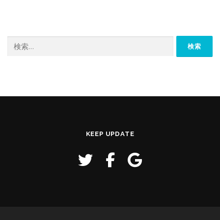
検
索:
KEEP UPDATE