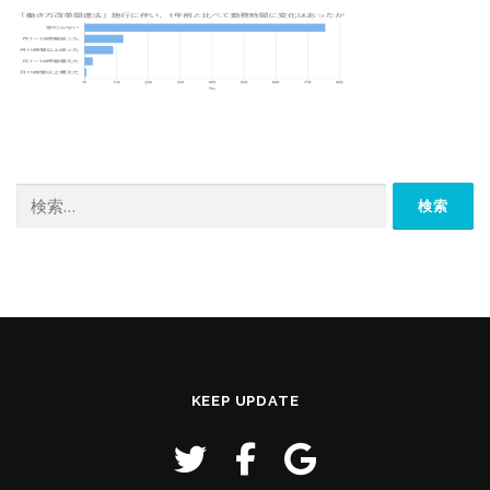
検
索:
KEEP UPDATE