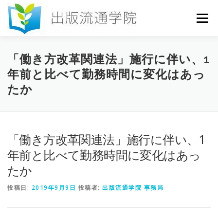
コ
ン
メニュー
テ
ン
ツ
へ
HOME
セミナー
発行物
お申込み
「働き方改革関連法」施行に伴い、1
ス
年前と比べて勤務時間に変化はあっ
キ
ッ
たか
プ
お問い合わせ
DICTIONARY
COLUMN
書店研究会
「働き方改革関連法」施行に伴い、1
年前と比べて勤務時間に変化はあっ
たか
投稿日:
2019年9月9日
投稿者:
出版流通学院 事務局