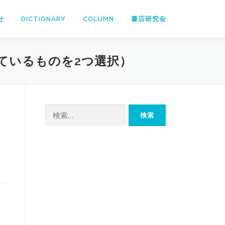
せ
DICTIONARY
COLUMN
書店研究会
ているものを2つ選択）
検
索: