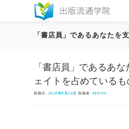
コ
ン
テ
ン
ツ
「書店員」であるあなたを支
へ
ス
キ
ッ
プ
「書店員」であるあな
ェイトを占めているも
投稿日:
2020年8月24日
投稿者:
KEISOU