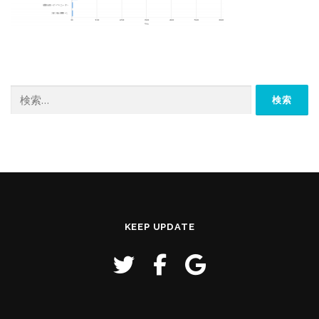
検
索:
KEEP UPDATE