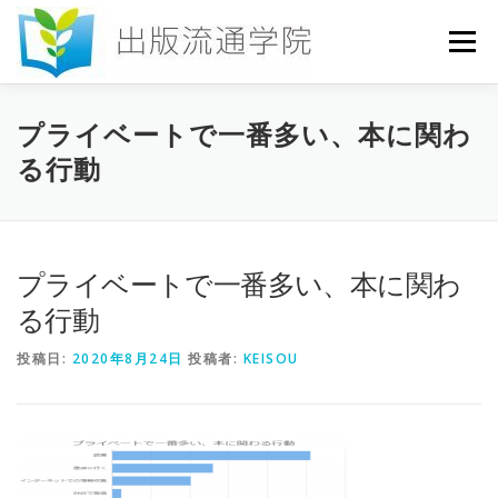
コ
ン
メニュー
テ
ン
ツ
へ
HOME
セミナー
発行物
お申込み
プライベートで一番多い、本に関わ
ス
る行動
キ
ッ
プ
お問い合わせ
DICTIONARY
COLUMN
プライベートで一番多い、本に関わ
書店研究会
る行動
投稿日:
2020年8月24日
投稿者:
KEISOU