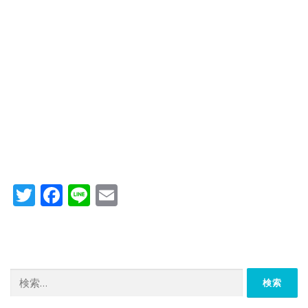
Twitter
Facebook
Line
Email
検
索: