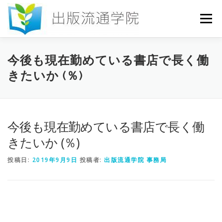
コ
ン
メニュー
テ
ン
ツ
へ
HOME
セミナー
発行物
お申込み
今後も現在勤めている書店で長く働
ス
きたいか (％)
キ
ッ
プ
お問い合わせ
DICTIONARY
COLUMN
今後も現在勤めている書店で長く働
書店研究会
きたいか (％)
投稿日:
2019年9月9日
投稿者:
出版流通学院 事務局