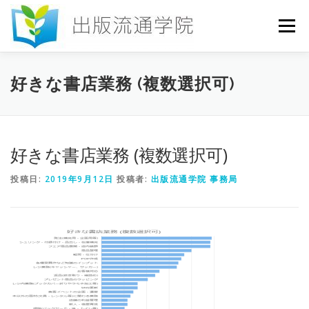
コ
ン
メニュー
テ
ン
ツ
へ
HOME
セミナー
発行物
お申込み
好きな書店業務 (複数選択可)
ス
キ
ッ
プ
お問い合わせ
DICTIONARY
COLUMN
好きな書店業務 (複数選択可)
投稿日:
2019年9月12日
投稿者:
出版流通学院 事務局
書店研究会