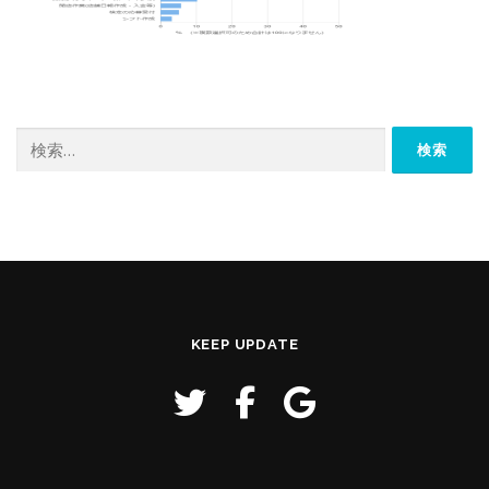
検
索:
KEEP UPDATE