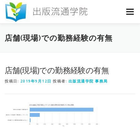
コ
ン
メニュー
テ
ン
ツ
へ
HOME
セミナー
発行物
お申込み
店舗(現場)での勤務経験の有無
ス
キ
ッ
プ
お問い合わせ
DICTIONARY
COLUMN
店舗(現場)での勤務経験の有無
投稿日:
2019年9月12日
投稿者:
出版流通学院 事務局
書店研究会