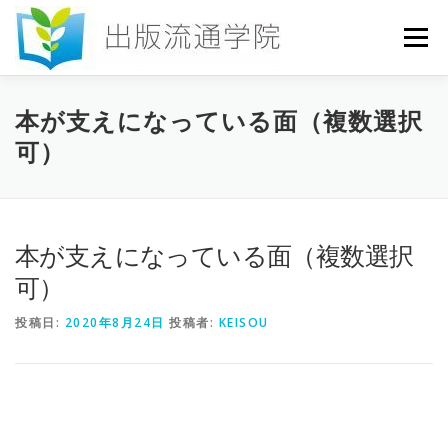
コ
ン
メニュー
テ
ン
ツ
へ
HOME
セミナー
発行物
お申込み
本が支えになっている面（複数選択
ス
可）
キ
ッ
プ
お問い合わせ
DICTIONARY
COLUMN
本が支えになっている面（複数選択
書店研究会
可）
投稿日:
2020年8月24日
投稿者:
KEISOU