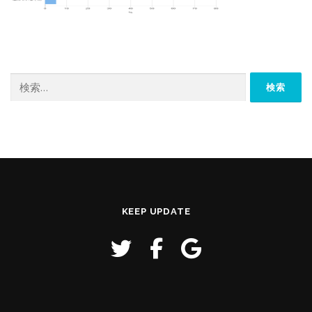
検
索:
KEEP UPDATE