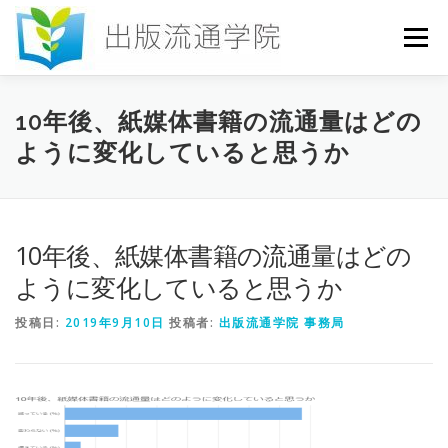
コ
ン
メニュー
テ
ン
ツ
へ
HOME
セミナー
発行物
お申込み
10年後、紙媒体書籍の流通量はどの
ス
ように変化していると思うか
キ
ッ
プ
お問い合わせ
DICTIONARY
COLUMN
10年後、紙媒体書籍の流通量はどの
書店研究会
ように変化していると思うか
投稿日:
2019年9月10日
投稿者:
出版流通学院 事務局