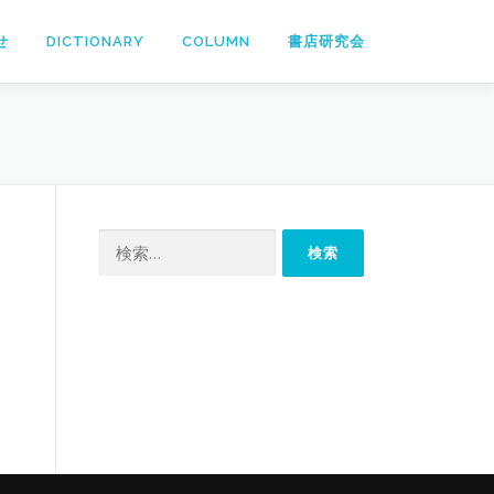
せ
DICTIONARY
COLUMN
書店研究会
検
索: