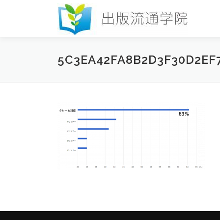
コ
ン
テ
ン
ツ
5C3EA42FA8B2D3F30D2EF
へ
ス
キ
ッ
プ