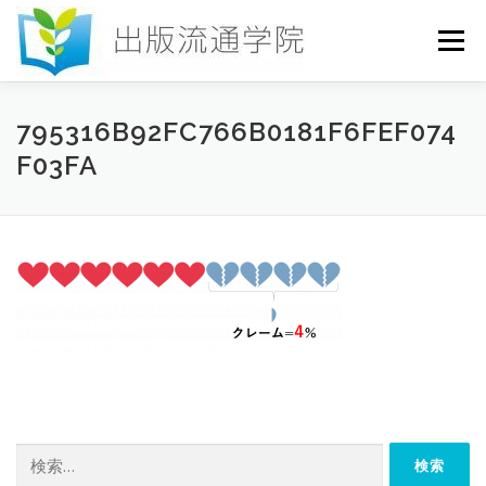
コ
ン
メニュー
テ
ン
ツ
へ
HOME
セミナー
発行物
お申込み
795316B92FC766B0181F6FEF074
ス
F03FA
キ
ッ
プ
お問い合わせ
DICTIONARY
COLUMN
書店研究会
検
索: