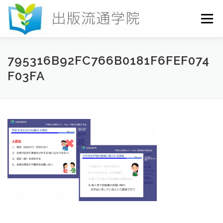
コ
ン
メニュー
テ
ン
ツ
へ
HOME
セミナー
発行物
お申込み
795316B92FC766B0181F6FEF074
ス
F03FA
キ
ッ
プ
お問い合わせ
DICTIONARY
COLUMN
書店研究会