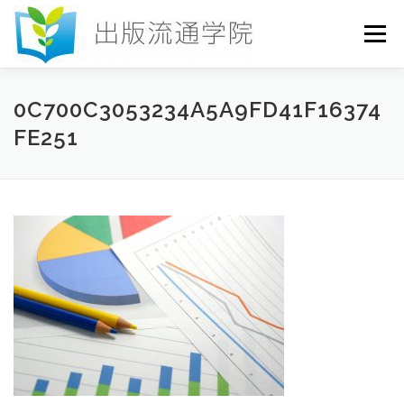
コ
ン
メニュー
テ
ン
ツ
へ
HOME
セミナー
発行物
お申込み
0C700C3053234A5A9FD41F16374
ス
FE251
キ
ッ
プ
お問い合わせ
DICTIONARY
COLUMN
書店研究会