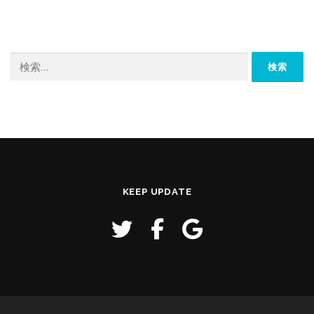
検
索:
KEEP UPDATE