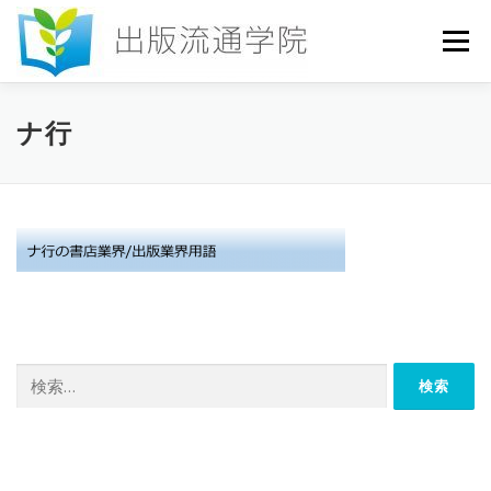
コ
ン
メニュー
テ
ン
ツ
へ
HOME
セミナー
発行物
お申込み
ナ行
ス
キ
ッ
プ
お問い合わせ
DICTIONARY
COLUMN
書店研究会
検
索: