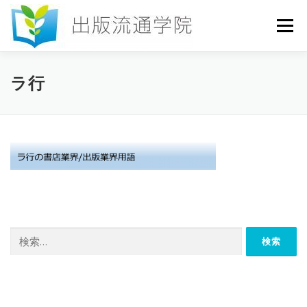
コ
ン
メニュー
テ
ン
ツ
へ
HOME
セミナー
発行物
お申込み
ラ行
ス
キ
ッ
プ
お問い合わせ
DICTIONARY
COLUMN
書店研究会
検
索: