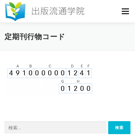
コ
ン
メニュー
テ
ン
ツ
へ
HOME
セミナー
発行物
お申込み
定期刊行物コード
ス
キ
ッ
プ
お問い合わせ
DICTIONARY
COLUMN
書店研究会
検
索: