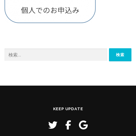
検
索:
KEEP UPDATE