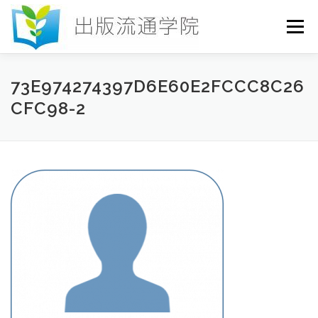
コ
ン
メニュー
テ
ン
ツ
へ
HOME
セミナー
発行物
お申込み
73E974274397D6E60E2FCCC8C26
ス
CFC98-2
キ
ッ
プ
お問い合わせ
DICTIONARY
COLUMN
書店研究会