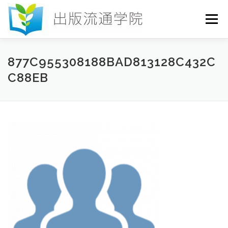
コ
ン
メニュー
テ
ン
ツ
へ
HOME
セミナー
発行物
お申込み
877C955308188BAD813128C432C
ス
C88EB
キ
ッ
プ
お問い合わせ
DICTIONARY
COLUMN
書店研究会