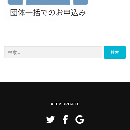
検
索:
KEEP UPDATE